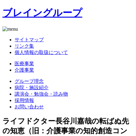
ブレイングループ
サイトマップ
リンク集
個人情報の取扱について
医療事業
介護事業
グループ理念
病院・施設紹介
講演会・勉強会・読み物
採用情報
お問い合わせ
ライフドクター長谷川嘉哉の転ばぬ先
の知恵（旧：介護事業の知的創造コン