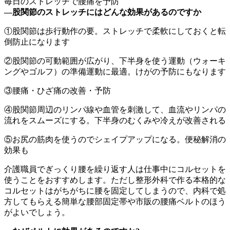
毎日のストレッチで腰痛を予防
―股関節のストレッチにはどんな効果があるのですか
①股関節は歩行動作の要。ストレッチで柔軟にしておくと転
倒防止になります
②股関節の可動範囲が広がり、下半身を使う運動（ウォーキ
ングやゴルフ）の準備運動に最適。けがの予防にもなります
③腰痛・ひざ痛の改善・予防
④股関節周辺のリンパ線や血管を刺激して、血流やリンパの
流れをスムーズにする。下半身のむくみや冷えが改善される
⑤お尻の筋肉を使うのでシェイプアップになる。便秘解消の
効果も
介護職員でぎっくり腰を繰り返す人は仕事中にコルセットを
使うことをおすすめします。ただし整形外科で作る本格的な
コルセットはがちがちに腰を固定してしまうので、内科で処
方してもらえる簡単な腰部固定帯や市販の腰痛ベルトのほう
がよいでしょう。