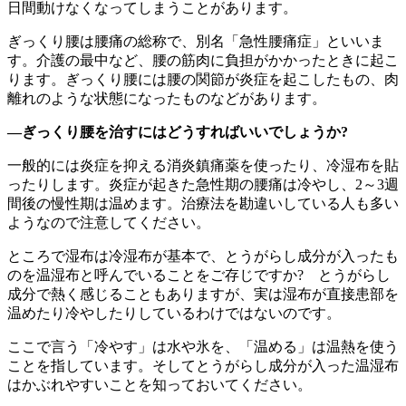
日間動けなくなってしまうことがあります。
ぎっくり腰は腰痛の総称で、別名「急性腰痛症」といいま
す。介護の最中など、腰の筋肉に負担がかかったときに起こ
ります。ぎっくり腰には腰の関節が炎症を起こしたもの、肉
離れのような状態になったものなどがあります。
―ぎっくり腰を治すにはどうすればいいでしょうか?
一般的には炎症を抑える消炎鎮痛薬を使ったり、冷湿布を貼
ったりします。炎症が起きた急性期の腰痛は冷やし、2～3週
間後の慢性期は温めます。治療法を勘違いしている人も多い
ようなので注意してください。
ところで湿布は冷湿布が基本で、とうがらし成分が入ったも
のを温湿布と呼んでいることをご存じですか? とうがらし
成分で熱く感じることもありますが、実は湿布が直接患部を
温めたり冷やしたりしているわけではないのです。
ここで言う「冷やす」は水や氷を、「温める」は温熱を使う
ことを指しています。そしてとうがらし成分が入った温湿布
はかぶれやすいことを知っておいてください。